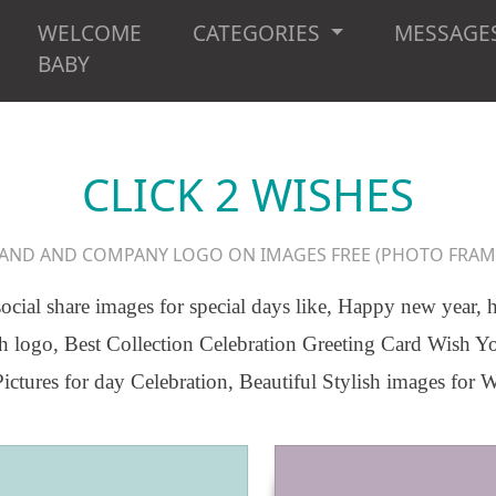
WELCOME
CATEGORIES
MESSAGE
BABY
CLICK 2 WISHES
AND AND COMPANY LOGO ON IMAGES FREE (PHOTO FRAM
social share images for special days like, Happy new year,
h logo, Best Collection Celebration Greeting Card Wish Y
ictures for day Celebration, Beautiful Stylish images for 