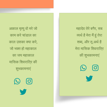
अकाल मृत्यु वो मरे जो
महादेव तेरे बगैर, सब
काम करे चांडाल का
व्यर्थ है मेरा मैं हूं तेरा
काल उसका क्या करे,
शब्द, और तू अर्थ है
जो भक्त हो महाकाल
मेरा मासिक शिवरात्रि
का जय महाकाल
की शुभकामनाएं
मासिक शिवरात्रि की
शुभकामनाएं