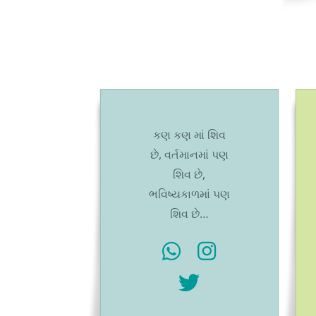
કણ કણ માં શિવ
છે, વર્તમાનમાં પણ
શિવ છે,
ભવિષ્યકાળમાં પણ
શિવ છે…