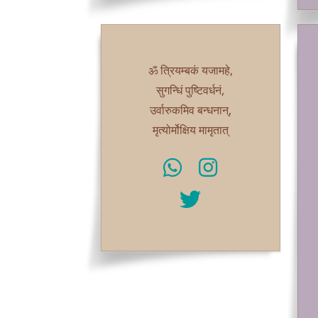
ॐ त्रियम्बकं यजामहे,
सुगन्धिं पुष्टिवर्धनं,
उर्वारुकमिव बन्धनान्,
मृत्योर्मोक्षिय मामृतात्