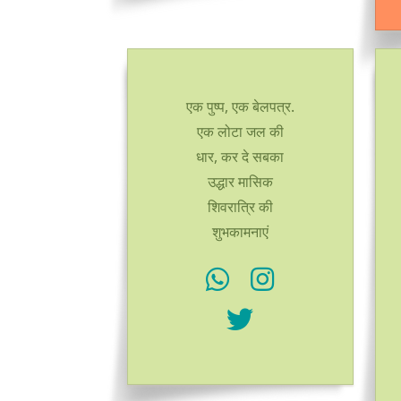
एक पुष्प, एक बेलपत्र.
एक लोटा जल की
धार, कर दे सबका
उद्धार मासिक
शिवरात्रि की
शुभकामनाएं