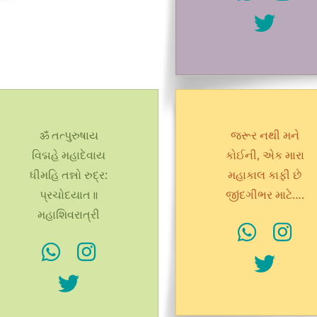
ॐ તત્પુરુષાય
જરૂર નથી મને
વિદ્મહે મહાદેવાય
કોઈની, એક મારા
ધીમહિ તન્નો રુદ્ર:
મહાકાલ કાફી છે
પ્રચોદયાત॥
જીંદગીભર માટે….
મહાશિવરાત્રી