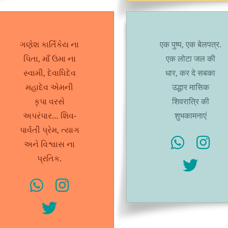
ગણેશ કાર્તિકેય ના
एक पुष्प, एक बेलपत्र.
પિતા, માઁ ઉમા ના
एक लोटा जल की
સ્વામી, દેવાધિદેવ
धार, कर दे सबका
મહાદેવ એમની
उद्धार मासिक
કૃપા વરસે
शिवरात्रि की
અપરંપાર… શિવ-
शुभकामनाएं
પાર્વતી પ્રેમ, ત્યાગ
અને વિશ્વાસ ના
પ્રતિક.