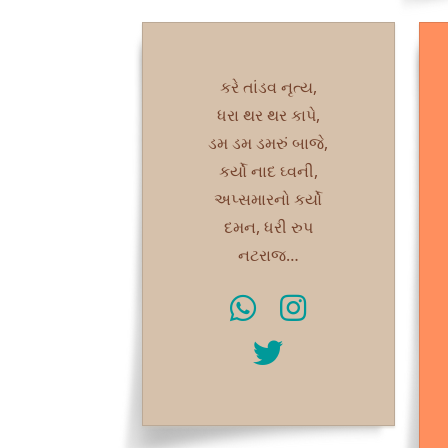
કરે તાંડવ નૃત્ય,
ધરા થર થર કાપે,
ડમ ડમ ડમરું બાજે,
કર્યો નાદ ઘ્વની,
અપ્સમારનો કર્યો
દમન, ધરી રુપ
નટરાજ…