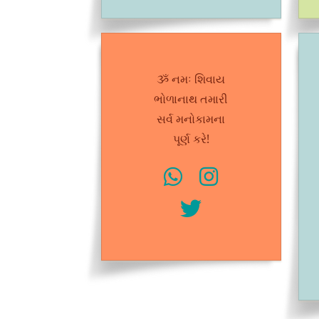
ૐ નમઃ શિવાય
ભોળાનાથ તમારી
સર્વ મનોકામના
પૂર્ણ કરે!