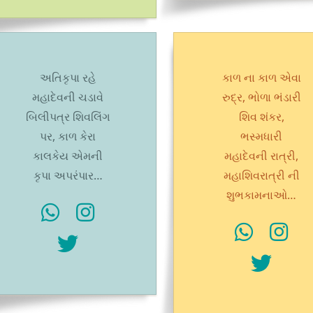
અતિકૃપા રહે
કાળ ના કાળ એવા
મહાદેવની ચડાવે
રુદ્ર, ભોળા ભંડારી
બિલીપત્ર શિવલિંગ
શિવ શંકર,
પર, કાળ કેરા
ભસ્મધારી
કાલકેય એમની
મહાદેવની રાત્રી,
કૃપા અપરંપાર…
મહાશિવરાત્રી ની
શુભકામનાઓ…