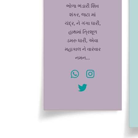
ભોળા ભંડારી શિવ
શંકર, જટા માં
ચંદ્ર, ને ગંગા ધારી,
હાથમાં ત્રિશૂળ
ડમરુ ધારી, એવા
મહાકાલ ને વારંવાર
નમન…