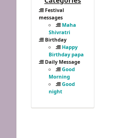
Categories
Festival
messages
Maha
Shivratri
Birthday
Happy
Birthday papa
Daily Message
Good
Morning
Good
night