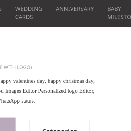
S
WEDDING
ANNIVERSARY
BABY
CARDS
MILEST
E WITH LOGO)
 happy valentines day, happy christmas day,
ou Images Editor Personalized logo Editor,
WhatsApp status.