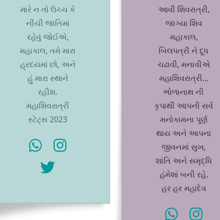
મારે ન તો ઉચ્ચ કે
આવી શિવરાત્રી,
નીચી જાતિમાં
જાગ્યા શિવ
રહેવું જોઈએ,
મહાકાલ,
મહાકાલ, તમે મારા
બિલપત્રી ને દૂધ
હ્રદયમાં છો, અને
ચઢાવી, મનાવીએ
હું મારા સ્થાને
મહાશિવરાત્રી…
રહીશ.
ભોળાનાથ ની
મહાશિવરાત્રી
કૃપાથી આપની સર્વ
સ્ટેટ્સ 2023
મનોકામના પૂર્ણ
થાય અને આપના
જીવનમાં સુખ,
શાંતિ અને સમૃદ્ધિ
હંમેશાં બની રહે.
હર હર મહાદેવ