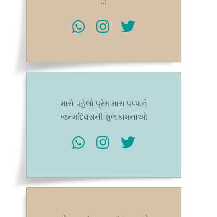
..!
મારો પહેલો પ્રેમ મારા પપ્પાને
જન્મદિવસની શુભકામનાઓ