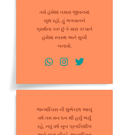
તમે હંમેશાં તમારા જીવનમાં
ખુશ રહો, હું ભગવાનને
પ્રાર્થના કરું છું કે મારા પપ્પાને
હંમેશાં સ્વસ્થ અને સુખી
બનાવો.
જન્મદિવસ ની શુભેચ્છા આખું
વર્ષ તમ મન ધન થી હર્યું ભર્યું
રહે, નવું વર્ષ ખુબ પ્રગતિશીલ
અને સારું નીવડે, જન્મદિવસ