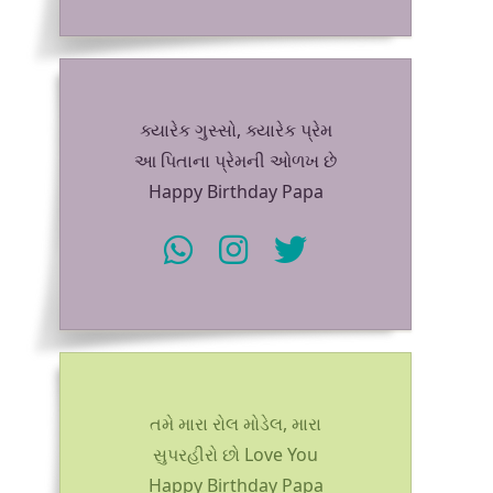
ક્યારેક ગુસ્સો, ક્યારેક પ્રેમ
આ પિતાના પ્રેમની ઓળખ છે
Happy Birthday Papa
તમે મારા રોલ મોડેલ, મારા
સુપરહીરો છો Love You
Happy Birthday Papa