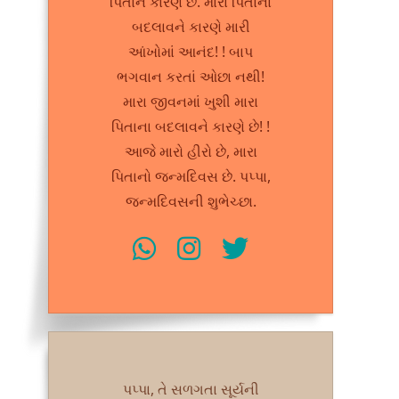
પિતાને કારણે છે. મારા પિતાના
બદલાવને કારણે મારી
આંખોમાં આનંદ! ! બાપ
ભગવાન કરતાં ઓછા નથી!
મારા જીવનમાં ખુશી મારા
પિતાના બદલાવને કારણે છે! !
આજે મારો હીરો છે, મારા
પિતાનો જન્મદિવસ છે. પપ્પા,
જન્મદિવસની શુભેચ્છા.
પપ્પા, તે સળગતા સૂર્યની