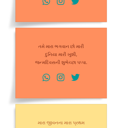
તમે મારા ભગવાન છો મારી
દુનિયા મારી ખુશી,
જન્મદિવસની શુભેચ્છા પપ્પા.
મારા જીવનના મારા પ્રથમ