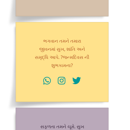
ભગવાન તમને તમારા
જીવનમાં સુખ, શાંતિ અને
સમૃદ્ધિ આપે. ?જન્મદિવસ ની
શુભકામના?
સફળતા તમને ચૂમે. સુખ