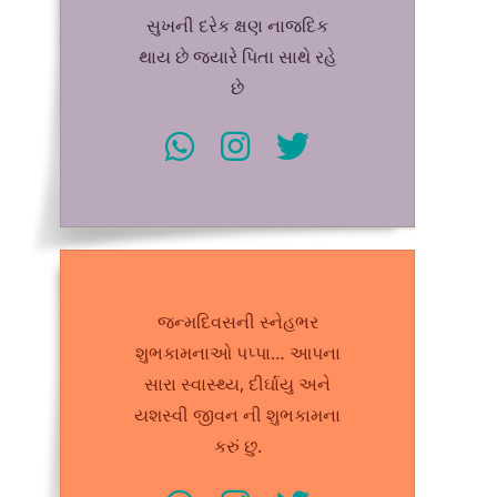
સુખની દરેક ક્ષણ નાજદિક
થાય છે જ્યારે પિતા સાથે રહે
છે
જન્મદિવસની સ્નેહભર
શુભકામનાઓ પપ્પા… આપના
સારા સ્વાસ્થ્ય, દીર્ઘાયુ અને
યશસ્વી જીવન ની શુભકામના
કરું છુ.