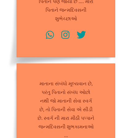
પિતાને પણ જોયો છે …. મારા
પિતાને જન્મદિવસની
શુભેચ્છાઓ
માતાના સંબંધો મૂલ્યવાન છે,
પરંતુ પિતાનો સંબંધ ઓછો
નથી જો માતાની સેવા સ્વર્ગ
છે, તો પિતાની સેવા એ સીડી
છે. સ્વર્ગ ની મારા મીઠી પપ્પાને
જન્મદિવસની શુભકામનાઓ
…