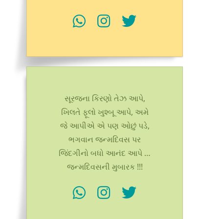
સૂરજના કિરણો તેઝ આપે,
ખિલતે ફૂલો ખુશ્બૂ આપે, અમે
જે આપીએ એ પણ ઓછું પડે,
ભગવાન જન્મદિવસ પર
જિંદગીનો બધો આનંદ આપે …
જન્મદિવસની મુબારક !!!