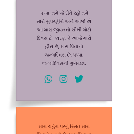
પપ્પા, તમે જે રીતે રહો તમે
મારો સુપરહીરો અને આજે છો
આ મારા જીવનનો સૌથી મોટો
દિવસ છે. કારણ કે આજે મારો
હીરો છે, મારા પિતાનો
જન્મદિવસ છે. પપ્પા,
જન્મદિવસની શુભેચ્છા.
મારા ચહેરા પરનું સ્મિત મારા