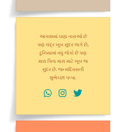
આકાશમાં ઘણા તારાઓ છે
પણ ચંદ્ર ખૂબ સુંદર લાગે છે,
દુનિયામાં વધુ લોકો છે પણ
મારા પિતા મારા માટે ખૂબ જ
સુંદર છે. જન્મદિવસની
શુભેચ્છા પપ્પા.