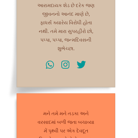
આરામદાયક શેડ છે દરેક જણ
જીવનનો આનંદ માણે છે,
ફાધર્સ ક્યારેય વિરોધી હોતા
નથી. તમે મારા સુપરહીરો છો,
પપ્પા, પપ્પા, જન્મદિવસની
શુભેચ્છા.
મને તમે મને તડકા અને
વરસાદમાં બળી જતા બચાવ્યા
મેં પૃથ્વી પર એક દેવદૂત