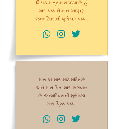
શિક્ષક માત્ર મારા પપ્પા છે, હું
મારા પપ્પાને માન આપું છું,
જન્મદિવસની શુભેચ્છા પપ્પા.
મારું ઘર મારા માટે મંદિર છે
અને મારા પિતા મારા ભગવાન
છે. જન્મદિવસની શુભેચ્છા
મારા પ્રિય પપ્પા.