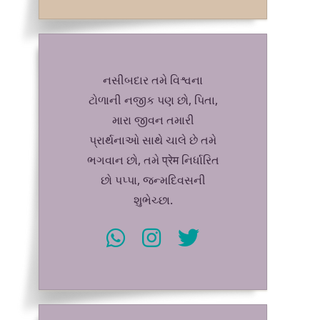
નસીબદાર તમે વિશ્વના
ટોળાની નજીક પણ છો, પિતા,
મારા જીવન તમારી
પ્રાર્થનાઓ સાથે ચાલે છે તમે
ભગવાન છો, તમે प्रेम નિર્ધારિત
છો પપ્પા, જન્મદિવસની
શુભેચ્છા.