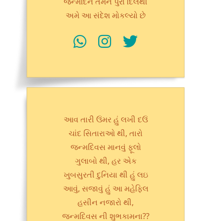
જન્મદિન તમને પુરા દિલથી
અમે આ સંદેશ મોકલ્યો છે
આવ તારી ઉંમર હું લખી દઉં
ચાંદ સિતારાઓ થી, તારો
જન્મદિવસ માનવું ફૂલો
ગુલાબો થી, હર એક
ખુબસુરતી દુનિયા થી હું લઇ
આવું, સજાવું હું આ મહેફિલ
હસીન નજારો થી,
જન્મદિવસ ની શુભકામના??