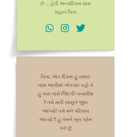
છે … હેપી જન્મદિવસ મારા
મહાન પિતા
પિતા, એક દિવસ હું તમારું
નામ આપીશ! એકવાર કહો કે
હું તારા નામે જિંદગી બનાવીશ
!! તમે મારી સાસુને જીવ
આપ્યો! તમે મને પરિચય
આપ્યો !! હું તમને ખૂબ પ્રેમ
કરું છું