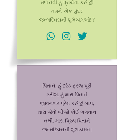
મળે તેવી હું પ્રાર્થના કરું છું!
તમને એક સુંદર
જન્મદિવસની શુભેચ્છાઓ! ?
પિતાને, હું દરેક ફરજ પૂરી
કરીશ. હું મારા પિતાને
જીવનભર પ્રેમ કરું છું બાપ,
તારા જેવો બીજો કોઈ ભગવાન
નથી. મારા પ્રિય પિતાને
જન્મદિવસની શુભકામના