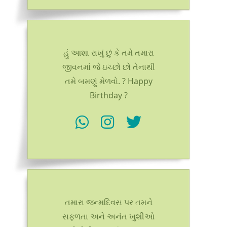
હું આશા રાખું છું કે તમે તમારા
જીવનમાં જે ઇચ્છો છો તેનાથી
તમે બમણું મેળવો. ? Happy
Birthday ?
તમારા જન્મદિવસ પર તમને
સફળતા અને અનંત ખુશીઓ