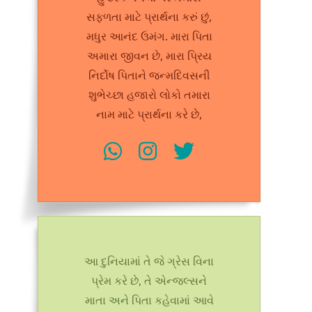
સફળતા માટે પ્રાર્થના કરું છું,
મધુર આનંદ ઉમંગ. મારા પિતા
અમારા જીવન છે, મારા પ્રિય
નિર્દોષ પિતાને જન્મદિવસની
શુભેચ્છા હજારો લોકો તમારા
નામ માટે પ્રાર્થના કરે છે,
આ દુનિયામાં તે જે ગ્રેસ વિના
પ્રેમ કરે છે, તે એન્જલ્સને
માતા અને પિતા કહેવામાં આવે