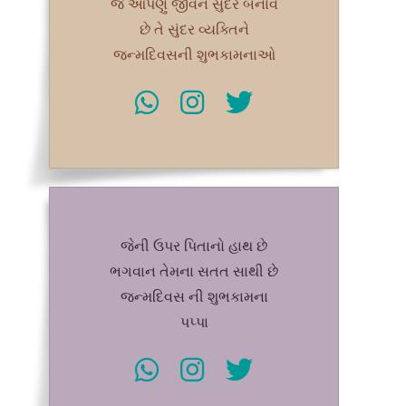
જે આપણું જીવન સુંદર બનાવે
છે તે સુંદર વ્યક્તિને
જન્મદિવસની શુભકામનાઓ
જેની ઉપર પિતાનો હાથ છે
ભગવાન તેમના સતત સાથી છે
જન્મદિવસ ની શુભકામના
પપ્પા