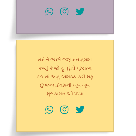
તમે તે જ છો જેણે મને હંમેશા
કહ્યું કે જો હું પૂરતો પ્રયત્ન
કરું તો જ હું અશક્ય કરી શકું
છું જન્મદિવસની ખૂબ ખૂબ
શુભકામનાઓ પપ્પા