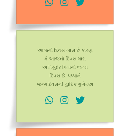
આજનો દિવસ ખાસ છે કારણ
કે આજનો દિવસ મારા
અતિસુંદર પિતાનો જન્મ
દિવસ છે. પપ્પાને
જન્મદિવસની હાર્દિક શુભેચ્છા