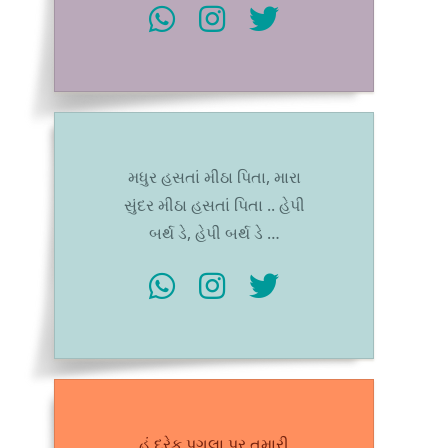
મધુર હસતાં મીઠા પિતા, મારા
સુંદર મીઠા હસતાં પિતા .. હેપી
બર્થ ડે, હેપી બર્થ ડે …
હું દરેક પગલા પર તમારી