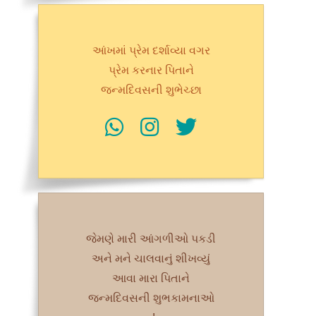
આંખમાં પ્રેમ દર્શાવ્યા વગર
પ્રેમ કરનાર પિતાને
જન્મદિવસની શુભેચ્છા
જેમણે મારી આંગળીઓ પકડી
અને મને ચાલવાનું શીખવ્યું
આવા મારા પિતાને
જન્મદિવસની શુભકામનાઓ