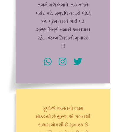
તમને ગળે લગાવે. તક તમને
પસંદ કરે. સમૃદ્ધિ તમારો પીછો
કરે. પ્રેમ તમને ભેટી પડે.
શ્રેષ્ઠ મિત્રો તમારી આસપાસ
રહે… જન્મદિવસની મુબારક
!!!
ફૂલોએ અમૃતનો જામ
મોકલ્યો છે સુરજ એ ગગનથી
સલામ મોકલી છે મુબારક છે