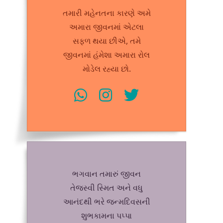
તમારી મહેનતના કારણે અમે
અમારા જીવનમાં એટલા
સફળ થયા છીએ, તમે
જીવનમાં હંમેશા અમારા રોલ
મોડેલ રહ્યા છો.
ભગવાન તમારું જીવન
તેજસ્વી સ્મિત અને વધુ
આનંદથી ભરે જન્મદિવસની
શુભકામના પપ્પા