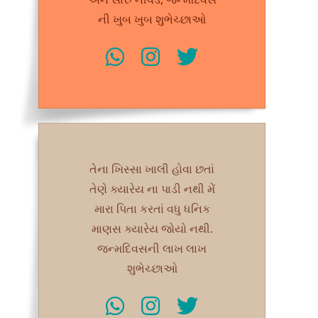
ની ખુબ ખુબ શુભેચ્છાઓ
તેના ખિસ્સા ખાલી હોવા છતાં
તેણે ક્યારેય ના પાડી નથી મેં
મારા પિતા કરતાં વધુ ધનિક
માણસ ક્યારેય જોયો નથી.
જન્મદિવસની લાખ લાખ
શુભેચ્છાઓ